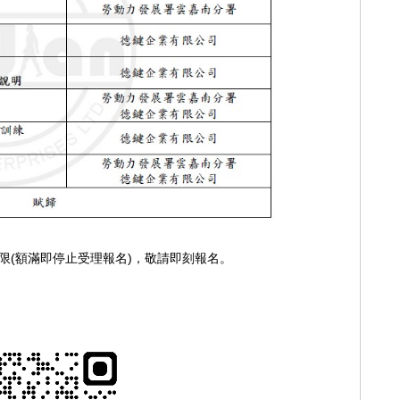
(
)
限
額滿即停止受理報名
，敬請即刻報名。