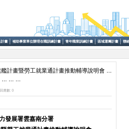
兵計畫
補助事業單位辦理在職訓練計畫
青年職業訓練計畫
區域運籌計畫
聯
艦計畫暨勞工就業通計畫推動輔導說明會 ...
... ... ...
回應數: 0
力發展署雲嘉南分署