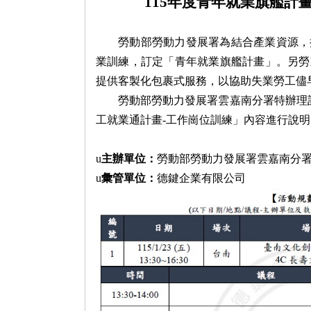
115
年度青年就業旗艦計
人才
勞動部勞動力發展署為結合產業資源，
業訓練，訂定「青年就業旗艦計畫」。另勞
提供客製化包裹式服務，以協助失業勞工儘
勞動部勞動力發展署雲嘉南分署特辦理
工就業通計畫
-
工作崗位訓練
」內容進行說明
發展
u
主辦單位：
勞動部勞動力發展署雲嘉南分
u
彙管單位：
德鍵企業有限公司
創新