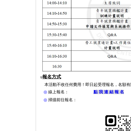
中
報名方式
u
本活動不收任何費用！即日起受理報名，名額有
◎
線
上
報
名
：
點
我
連
結
報
名
◎
掃描前往報名：
心:T