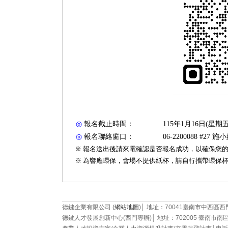
TQS
◎
報名截止時間：
115
年
1
月
16
日
(
星期
◎
報名聯絡窗口：
06-2200088 #27
施小
※
報名送出後請來電確認是否報名成功，以確保您
※
為響應環保，會場不提供紙杯，請自行攜帶環保
訓練
德鍵企業有限公司 (
網站地圖
)│ 地址：70041臺南市中西區西門路二段
德鍵人才發展創新中心(西門專辦)│ 地址：702005 臺南市南區西門路一