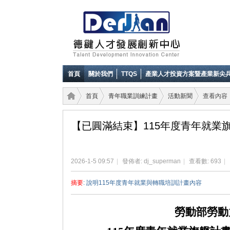
首頁
關於我們
TTQS
產業人才投資方案暨產業新尖
首頁
青年職業訓練計畫
活動新聞
查看內容
【已圓滿結束】115年度青年就業旗
德鍵
›
›
›
›
2026-1-5 09:57
|
發佈者:
dj_superman
|
查看數: 693
|
摘要
: 說明115年度青年就業與轉職培訓計畫內容
勞動部勞動