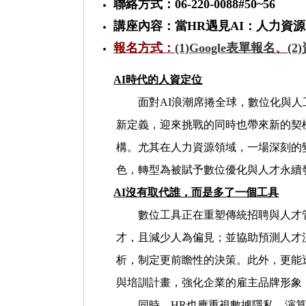
聯絡方式：
06-220-0088#50~56
講座內容：當
HR
遇見
AI
：人力資源
報名方式：
(1)
Google表單報名
、
(2)
AI
時代的人資定位
面對
AI
浪潮席捲全球，數位化與人
中
新定義，迎來挑戰的同時也帶來新的契
構。尤其在人力資源領域，一場深刻的
色，轉型為被賦予數位優化與人才永續
AI
沒有取代誰，而是多了一個工具
數位工具正在重塑傳統招聘與人才
才，且減少人為偏見；並協助預測人才
心:T
析，制定更前瞻性的決策。此外，更能
與培訓計畫，強化企業的雇主品牌形象
同時，
HR
也應重視數據隱私、演