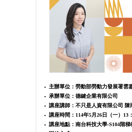
人才
發展
主辦單位：勞動部勞動力發展署雲
承辦單位：德鍵企業有限公司
講座講師：不只是人資有限公司 陳
講座時間：
114
年
5
月
26
日（一）
13
講座地點：南台科技大學
-S104
階梯
創新