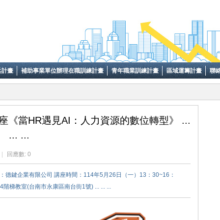
兵計畫
補助事業單位辦理在職訓練計畫
青年職業訓練計畫
區域運籌計畫
聯
座《當HR遇見AI：人力資源的數位轉型》 ...
... ...
|
回應數: 0
德鍵企業有限公司 講座時間：114年5月26日（一）13：30~16：
教室(台南市永康區南台街1號) ... ... ...