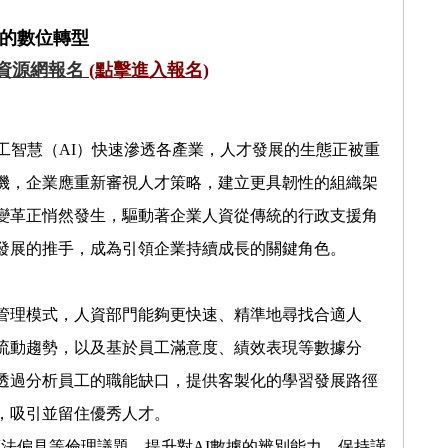
的數位轉型
資源網報名
(點擊進入報名)
工智慧（
AI
）快速滲透各產業，人才發展的生態正被重
機，企業應重新審視人才策略，建立更具韌性的組織架
變革正悄然發生，驅動著企業人資從傳統的行政支援角
發展的推手，成為引領企業持續成長的關鍵角色。
管理模式，人資部門能夠更快速、精準地尋找合適人
流動趨勢，以及基於員工滿意度、績效表現等數據分
透過分析員工的職能缺口，提供客製化的學習發展路徑
，吸引並留住優秀人才。
算法偏見等倫理議題，提升對
AI
數據的辨別能力、保持謹