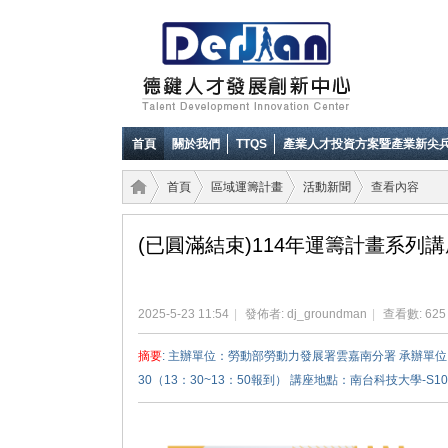
首頁
關於我們
TTQS
產業人才投資方案暨產業新尖
首頁
區域運籌計畫
活動新聞
查看內容
(已圓滿結束)114年運籌計畫系列講
德鍵
›
›
›
›
2025-5-23 11:54
|
發佈者:
dj_groundman
|
查看數: 625
摘要
: 主辦單位：勞動部勞動力發展署雲嘉南分署 承辦單位：
30（13：30~13：50報到） 講座地點：南台科技大學-S104階梯