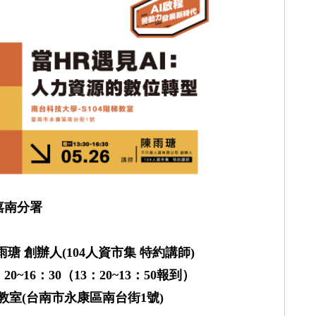
嘉南分署
雨瑭 創辦人
(104
人資市集 特約講師
)
：2
0~16
：
30
（
13
：2
0~13
：
50
報到）
教室
(
台南市永康區南台街
1
號
)