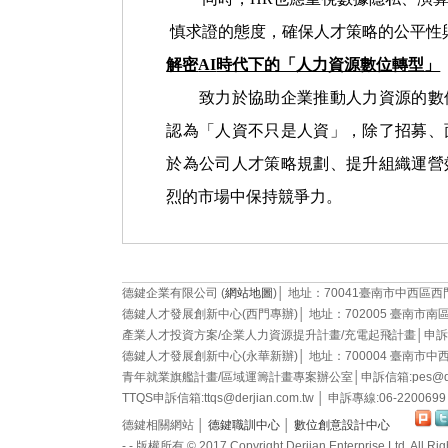
慎求證的態度，確保人才策略的公平性
解密
AI
時代下的「人力資源數位轉型」
致力於協助企業推動人力資源的數位
TQS
認為「人資不只是人資」，除了招募、
於為公司人才策略規劃、提升組織運營
烈的市場中保持競爭力。
德鍵企業有限公司 (
網站地圖
)│ 地址：70041臺南市中西區西門路二段
德鍵人才發展創新中心(西門專辦)│ 地址：702005 臺南市南區西門路一
訓練
產業人才投資方案/企業人力資源提升計畫/充電起飛計畫│申訴信箱:pes@
德鍵人才發展創新中心(永華新辦)│ 地址：700004 臺南市中西區永華路
青年就業旗艦計畫/區域運籌計畫專案辦公室│申訴信箱:pes@derjian
TTQS申訴信箱:ttqs@derjian.com.tw │ 申訴專線:06-2200
德鍵相關網站 │
德鍵職訓中心
│
數位創意設計中心
- - 版權所有 © 2017 Copyright Derjian Enterprise Ltd. All Righ