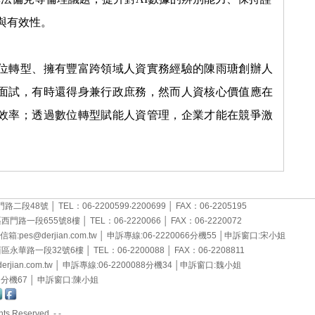
與有效性。
轉型、擁有豐富跨領域人資實務經驗的陳雨瑭創辦人
面試，有時還得身兼行政庶務，然而人資核心價值應在
效率；透過數位轉型賦能人資管理，企業才能在競爭激
48號 │ TEL：06-2200599‧2200699 │ FAX：06-2205195
段655號8樓 │ TEL：06-2220066 │ FAX：06-2220072
derjian.com.tw │ 申訴專線:06-2220066分機55 │申訴窗口:宋小姐
一段32號6樓 │ TEL：06-2200088 │ FAX：06-2208811
.com.tw │ 申訴專線:06-2200088分機34 │申訴窗口:魏小姐
699 分機67 │ 申訴窗口:陳小姐
ts Reserved. - -