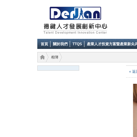
首頁
關於我們
TTQS
產業人才投資方案暨產業新尖
相簿
« 
德鍵
›
›