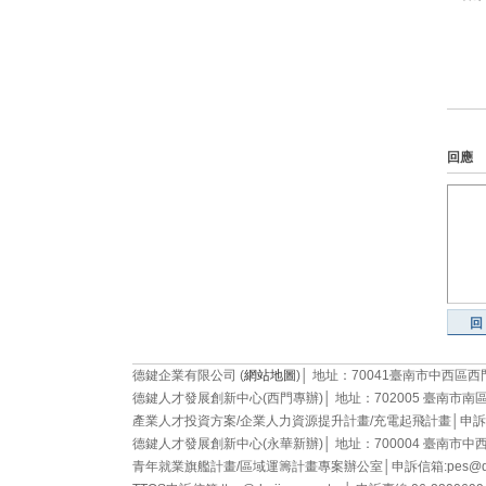
回應
中
德鍵企業有限公司 (
網站地圖
)│ 地址：70041臺南市中西區西門路二段
德鍵人才發展創新中心(西門專辦)│ 地址：702005 臺南市南區西門路一
心:T
產業人才投資方案/企業人力資源提升計畫/充電起飛計畫│申訴信箱:pes@
德鍵人才發展創新中心(永華新辦)│ 地址：700004 臺南市中西區永華路
青年就業旗艦計畫/區域運籌計畫專案辦公室│申訴信箱:pes@derjian