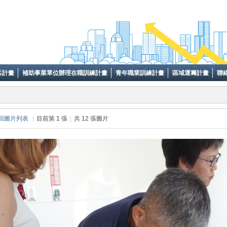
兵計畫
補助事業單位辦理在職訓練計畫
青年職業訓練計畫
區域運籌計畫
聯
返回圖片列表
|
目前第 1 張
|
共 12 張圖片